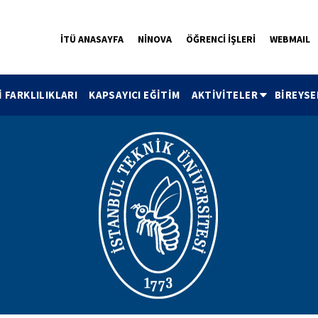
İTÜ ANASAYFA
NİNOVA
ÖĞRENCİ İŞLERİ
WEBMAIL
İ FARKLILIKLARI
KAPSAYICI EĞİTİM
AKTİVİTELER
BİREYSE