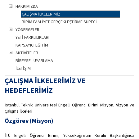
HAKKIMIZDA
ÇALIŞMA İLKELERİMİZ
BİRİM FAALİYET GERÇEKLEŞTİRME SÜRECİ
YÖNERGELER
YETİ FARKLILIKLARI
KAPSAYICI EĞİTİM
AKTİVİTELER
BİREYSEL UYARLAMA
İLETİŞİM
ÇALIŞMA İLKELERİMİZ VE
HEDEFLERİMİZ
İstanbul Teknik Üniversitesi Engelli Öğrenci Birimi Misyon, Vizyon ve
Çalışma İlkeleri
Özgörev (Misyon)
İTÜ Engelli Öğrenci Birimi, Yükseköğretim Kurulu Başkanlığınca