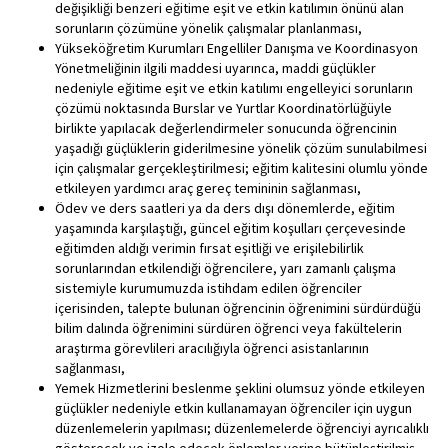
değişikliği benzeri eğitime eşit ve etkin katılımın önünü alan
sorunların çözümüne yönelik çalışmalar planlanması,
Yükseköğretim Kurumları Engelliler Danışma ve Koordinasyon
Yönetmeliğinin ilgili maddesi uyarınca, maddi güçlükler
nedeniyle eğitime eşit ve etkin katılımı engelleyici sorunların
çözümü noktasında Burslar ve Yurtlar Koordinatörlüğüyle
birlikte yapılacak değerlendirmeler sonucunda öğrencinin
yaşadığı güçlüklerin giderilmesine yönelik çözüm sunulabilmesi
için çalışmalar gerçekleştirilmesi; eğitim kalitesini olumlu yönde
etkileyen yardımcı araç gereç temininin sağlanması,
Ödev ve ders saatleri ya da ders dışı dönemlerde, eğitim
yaşamında karşılaştığı, güncel eğitim koşulları çerçevesinde
eğitimden aldığı verimin fırsat eşitliği ve erişilebilirlik
sorunlarından etkilendiği öğrencilere, yarı zamanlı çalışma
sistemiyle kurumumuzda istihdam edilen öğrenciler
içerisinden, talepte bulunan öğrencinin öğrenimini sürdürdüğü
bilim dalında öğrenimini sürdüren öğrenci veya fakültelerin
araştırma görevlileri aracılığıyla öğrenci asistanlarının
sağlanması,
Yemek Hizmetlerini beslenme şeklini olumsuz yönde etkileyen
güçlükler nedeniyle etkin kullanamayan öğrenciler için uygun
düzenlemelerin yapılması; düzenlemelerde öğrenciyi ayrıcalıklı