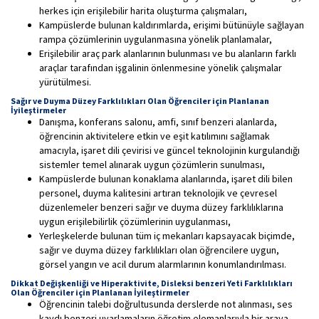
herkes için erişilebilir harita oluşturma çalışmaları,
Kampüslerde bulunan kaldırımlarda, erişimi bütünüyle sağlayan
rampa çözümlerinin uygulanmasına yönelik planlamalar,
Erişilebilir araç park alanlarının bulunması ve bu alanların farklı
araçlar tarafından işgalinin önlenmesine yönelik çalışmalar
yürütülmesi.
Sağır ve Duyma Düzey Farklılıkları Olan Öğrenciler için Planlanan
İyileştirmeler
Danışma, konferans salonu, amfi, sınıf benzeri alanlarda,
öğrencinin aktivitelere etkin ve eşit katılımını sağlamak
amacıyla, işaret dili çevirisi ve güncel teknolojinin kurgulandığı
sistemler temel alınarak uygun çözümlerin sunulması,
Kampüslerde bulunan konaklama alanlarında, işaret dili bilen
personel, duyma kalitesini artıran teknolojik ve çevresel
düzenlemeler benzeri sağır ve duyma düzey farklılıklarına
uygun erişilebilirlik çözümlerinin uygulanması,
Yerleşkelerde bulunan tüm iç mekanları kapsayacak biçimde,
sağır ve duyma düzey farklılıkları olan öğrencilere uygun,
görsel yangın ve acil durum alarmlarının konumlandırılması.
Dikkat Değişkenliği ve Hiperaktivite, Disleksi benzeri Yeti Farklılıkları
Olan Öğrenciler için Planlanan İyileştirmeler
Öğrencinin talebi doğrultusunda derslerde not alınması, ses
kaydı benzeri uyarlamaların öğretim elemanlarıyla bir araya