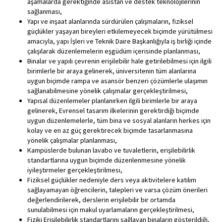
aşamalarda gerektiğinde asistan ve destek teknolojilerinin
sağlanması,
Yapı ve inşaat alanlarında sürdürülen çalışmaların, fiziksel
güçlükler yaşayan bireyleri etkilemeyecek biçimde yürütülmesi
amacıyla, yapı İşleri ve Teknik Daire Başkanlığıyla iş birliği içinde
çalışılarak düzenlemelerin eşgüdüm içerisinde planlanması,
Binalar ve yapılı çevrenin erişilebilir hale getirilebilmesi için ilgili
birimlerle bir araya gelinerek, üniversitenin tüm alanlarına
uygun biçimde rampa ve asansör benzeri çözümlerle ulaşımın
sağlanabilmesine yönelik çalışmalar gerçekleştirilmesi,
Yapısal düzenlemeler planlanırken ilgili birimlerle bir araya
gelinerek, Evrensel tasarım ilkelerinin gerektirdiği biçimde
uygun düzenlemelerle, tüm bina ve sosyal alanların herkes için
kolay ve en az güç gerektirecek biçimde tasarlanmasına
yönelik çalışmalar planlanması,
Kampüslerde bulunan lavabo ve tuvaletlerin, erişilebilirlik
standartlarına uygun biçimde düzenlenmesine yönelik
iyileştirmeler gerçekleştirilmesi,
Fiziksel güçlükler nedeniyle ders veya aktivitelere katılım
sağlayamayan öğrencilerin, talepleri ve varsa çözüm önerileri
değerlendirilerek, derslerin erişilebilir bir ortamda
sunulabilmesi için makul uyarlamaların gerçekleştirilmesi,
Fiziki Erişilebilirlik standartlarını sağlayan binaların gösterildiği,