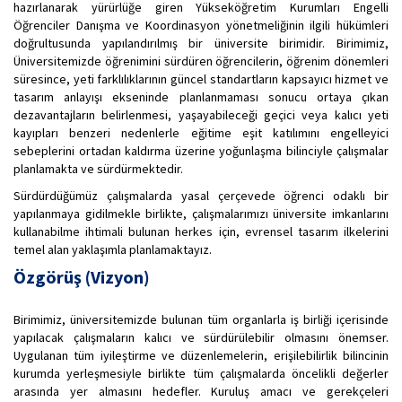
hazırlanarak yürürlüğe giren Yükseköğretim Kurumları Engelli
Öğrenciler Danışma ve Koordinasyon yönetmeliğinin ilgili hükümleri
doğrultusunda yapılandırılmış bir üniversite birimidir. Birimimiz,
Üniversitemizde öğrenimini sürdüren öğrencilerin, öğrenim dönemleri
süresince, yeti farklılıklarının güncel standartların kapsayıcı hizmet ve
tasarım anlayışı ekseninde planlanmaması sonucu ortaya çıkan
dezavantajların belirlenmesi, yaşayabileceği geçici veya kalıcı yeti
kayıpları benzeri nedenlerle eğitime eşit katılımını engelleyici
sebeplerini ortadan kaldırma üzerine yoğunlaşma bilinciyle çalışmalar
planlamakta ve sürdürmektedir.
Sürdürdüğümüz çalışmalarda yasal çerçevede öğrenci odaklı bir
yapılanmaya gidilmekle birlikte, çalışmalarımızı üniversite imkanlarını
kullanabilme ihtimali bulunan herkes için, evrensel tasarım ilkelerini
temel alan yaklaşımla planlamaktayız.
Özgörüş (Vizyon)
Birimimiz, üniversitemizde bulunan tüm organlarla iş birliği içerisinde
yapılacak çalışmaların kalıcı ve sürdürülebilir olmasını önemser.
Uygulanan tüm iyileştirme ve düzenlemelerin, erişilebilirlik bilincinin
kurumda yerleşmesiyle birlikte tüm çalışmalarda öncelikli değerler
arasında yer almasını hedefler. Kuruluş amacı ve gerekçeleri