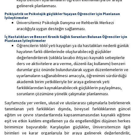
gelinerek planlanması.
Psikiyatrik ve Psikolojik güçlükler Yaşayan Öğrenciler için Planlanan
İyileştirmeler
Üniversitemiz Psikolojik Danışma ve Rehberlik Merkezi
aracılığıyla uygun desteğin sağlanması.
İç Hastalıkları ve Benzeri Kronik Sağlık Sorunları Bulunan Öğrenciler için
Planlanan İyileştirmeler
Öğrencilerin tıbbî yeti kayıpları ya da hastalıkları nedenli günlük
hayatının farklı dilimlerinde oluşturabileceği güçlükler
değerlendirilerek (sıklıkla lavabo ihtiyacı kaynaklı sebeplerle
ders ve aktivitelere ara verme, düzenli ilaç kullanımı) benzeri
durumlar göz önünde bulundurularak uygun düzenlemelerin ve
uyarlamaların sağlanabilmesi amacıyla, öğrenimini sürdürdüğü
akademik birim yetkilileriyle bir araya gelinerek yeti
farklılıklarından kaynaklanabilecek güçlüklerin paylaşılması,
sorunların çözümüne yönelik çalışmalar planlanması.
Sayfamızda yer verilen, ulusal ve uluslararası çalışmalarla belirlenerek
tanımlanan yeti farklılıkları dışında, bireysel farklılıklarının güncel
eğitim ve çevre standartlarında kapsanmamasından kaynaklı eğitime
eşit ve etkin katılımı engellenen ya da engellendiğini düşünen herkes
birimimize başvurabilir. Karşılaşılan güçlükler, Üniversitemizin ilgili
birimleri ve karar organlarıyla bir araya gelinerek değerlendirilir,