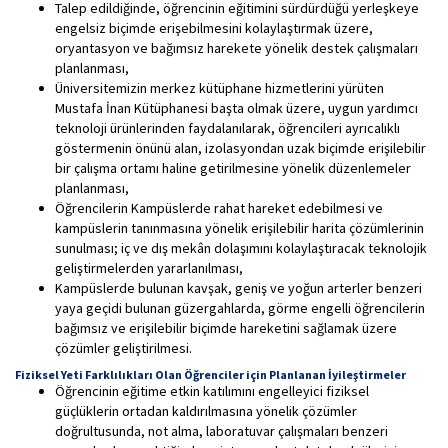
Talep edildiğinde, öğrencinin eğitimini sürdürdüğü yerleşkeye
engelsiz biçimde erişebilmesini kolaylaştırmak üzere,
oryantasyon ve bağımsız harekete yönelik destek çalışmaları
planlanması,
Üniversitemizin merkez kütüphane hizmetlerini yürüten
Mustafa İnan Kütüphanesi başta olmak üzere, uygun yardımcı
teknoloji ürünlerinden faydalanılarak, öğrencileri ayrıcalıklı
göstermenin önünü alan, izolasyondan uzak biçimde erişilebilir
bir çalışma ortamı haline getirilmesine yönelik düzenlemeler
planlanması,
Öğrencilerin Kampüslerde rahat hareket edebilmesi ve
kampüslerin tanınmasına yönelik erişilebilir harita çözümlerinin
sunulması; iç ve dış mekân dolaşımını kolaylaştıracak teknolojik
geliştirmelerden yararlanılması,
Kampüslerde bulunan kavşak, geniş ve yoğun arterler benzeri
yaya geçidi bulunan güzergahlarda, görme engelli öğrencilerin
bağımsız ve erişilebilir biçimde hareketini sağlamak üzere
çözümler geliştirilmesi.
Fiziksel Yeti Farklılıkları Olan Öğrenciler için Planlanan İyileştirmeler
Öğrencinin eğitime etkin katılımını engelleyici fiziksel
güçlüklerin ortadan kaldırılmasına yönelik çözümler
doğrultusunda, not alma, laboratuvar çalışmaları benzeri