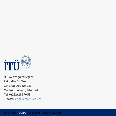
İTÜ Ayazağa Yerleşkesi
Rektörlük Ek Blok
Giriş Kat Oda No: 133
Maslak - Sarıyer / İstanbul
Tel: 0 (212) 285 70 53
E-posta:
engelsiz@itu.edu.tr
COPYRIGHT
İTÜBİDB
©
2026
TÜM HAKLARI SAKLIDIR