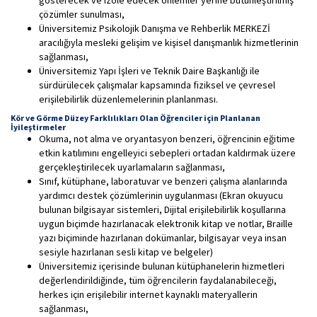
gösterecek ve izole edecek önlemler yerine bütünleştirilmiş
çözümler sunulması,
Üniversitemiz Psikolojik Danışma ve Rehberlik MERKEZİ
aracılığıyla mesleki gelişim ve kişisel danışmanlık hizmetlerinin
sağlanması,
Üniversitemiz Yapı İşleri ve Teknik Daire Başkanlığı ile
sürdürülecek çalışmalar kapsamında fiziksel ve çevresel
erişilebilirlik düzenlemelerinin planlanması.
Kör ve Görme Düzey Farklılıkları Olan Öğrenciler için Planlanan
İyileştirmeler
Okuma, not alma ve oryantasyon benzeri, öğrencinin eğitime
etkin katılımını engelleyici sebepleri ortadan kaldırmak üzere
gerçekleştirilecek uyarlamaların sağlanması,
Sınıf, kütüphane, laboratuvar ve benzeri çalışma alanlarında
yardımcı destek çözümlerinin uygulanması (Ekran okuyucu
bulunan bilgisayar sistemleri, Dijital erişilebilirlik koşullarına
uygun biçimde hazırlanacak elektronik kitap ve notlar, Braille
yazı biçiminde hazırlanan dokümanlar, bilgisayar veya insan
sesiyle hazırlanan sesli kitap ve belgeler)
Üniversitemiz içerisinde bulunan kütüphanelerin hizmetleri
değerlendirildiğinde, tüm öğrencilerin faydalanabileceği,
herkes için erişilebilir internet kaynaklı materyallerin
sağlanması,